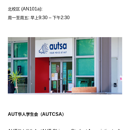
(AN101a):
北校区
:
9:30 –
2:30
周一至周五
早上
下午
AUT
AUTCSA
华人学生会（
）