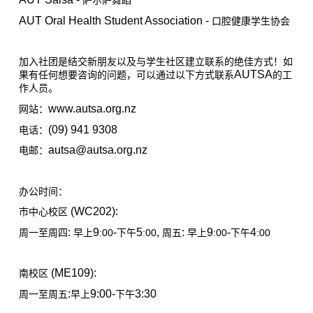
萨尔萨舞蹈
AUT Oral Health Student Association -
口腔健康学生协会
加入社团是结交新朋友以及与学生社区建立联系的绝佳方式！如
AUTSA
果有任何想要咨询的问题，可以通过以下方式联系
的工
作人员。
www.autsa.org.nz
网站：
(09) 941 9308
电话：
autsa@autsa.org.nz
电邮：
办公时间：
(WC202):
市中心校区
:
9
-
5
,
:
9
-
4
:00
:00
:00
:00
周一至周四
早上
下午
周五
早上
下午
(ME109):
南校区
:
9:00-
3:30
周一至周五
早上
下午