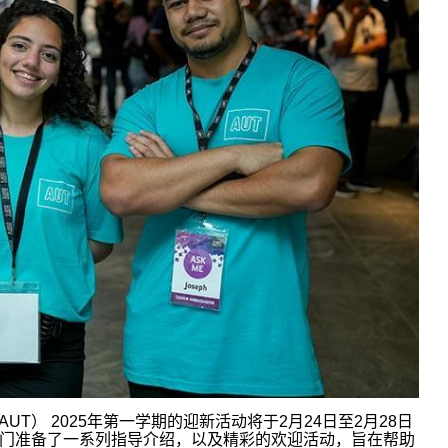
AUT
）
2025
年
第一学期的
迎新活动将于
2
月
24
日至
2
月
28
日
门准备了一系列指导介绍，以及精彩的欢迎活动，旨在帮助