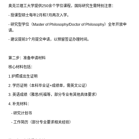
奥克兰理工大学提供
250
余个学位课程，国际研究生需特别注意：
-
授课型硕士每年
2
月和
7
月两次入学。
-
研究型学位（
Master of Philosophy/Doctor of Philosophy
）全年开放申
请。
-
建议提前
3
个月提交申请，以预留签证办理时间。
第二步：准备申请材料
核心材料包括：
1.
护照或出生证明
2.
学历证明（本科毕业证
+
成绩单，需英文公证）
3.
英语成绩（雅思
/
托福等，部分专业有其他具体要求）
4.
补充材料：
-
研究计划书
-
工作简历（部分专业要求相关经验）