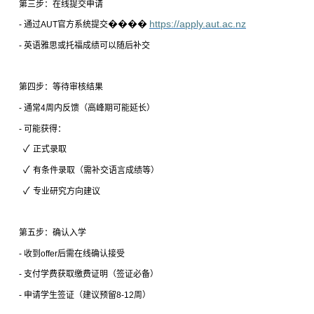
第三步：在线提交申请
����
https://apply.aut.ac.nz
-
通过
AUT
官方系统提交
- 英语雅思或托福
成绩
可以随后补交
第四步：等待审核结果
-
通常
4
周内反馈（高峰期可能延长）
-
可能获得：
✓
正式录取
✓
有条件录取（需补交语言成绩等）
✓
专业研究方向建议
第五步：确认入学
-
收到
offer
后需在线确认接受
-
支付学费获取缴费证明（签证必备）
-
申请学生签证（建议预留
8-12
周）