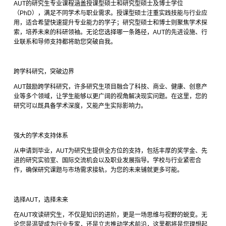
AUT
的研究生专业课程涵盖授课型硕士和研究型硕士及博士学位
（
PhD
），满足不同学术与职业需求。授课型硕士注重实践技能与行业应
用，适合希望快速提升专业能力的学子；研究型硕士和博士则聚焦学术探
索，培养未来的科研领袖。无论您选择哪一条路径，
AUT
的先进设施、行
业联系和导师支持都将助您突破自我。
跨学科研究，突破边界
AUT
鼓励跨学科研究，许多研究生项目融合了科技、商业、健康、创意产
业等多个领域，让学生能够以更广阔的视角解决现实问题。在这里，您的
研究可以既具备学术深度，又能产生实际影响力。
强大的学术支持体系
从申请到毕业，
AUT
为研究生提供全方位的支持，包括丰厚的奖学金、先
进的研究实验室、国际交流机会以及职业发展指导。学校与行业紧密合
作，确保研究课题与市场需求接轨，为您的未来铺就更多可能。
选择
AUT
，选择未来
在
AUT
攻读研究生，不仅是知识的进阶，更是一场思维与视野的蜕变。无
论您是渴望成为行业专家，还是立志推动学术前沿，这里都将是您理想起