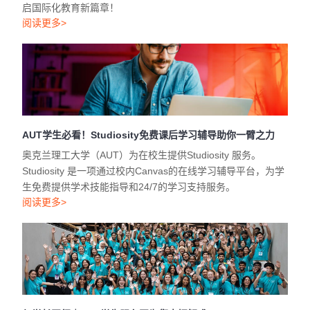
AUT学生必看！Studiosity免费课后学习辅导助你一臂之力
奥克兰理工大学（AUT）为在校生提供Studiosity 服务。
Studiosity 是一项通过校内Canvas的在线学习辅导平台，为学
生免费提供学术技能指导和24/7的学习支持服务。
阅读更多>
与学长同行｜AUT学生服务团为您支招解惑
我们的学生团队成员来自不同专业学科，充满激情热爱，拥有
丰富的校园学习与生活经验，能够以同理心理解您的需求，并
提供切实可行的建议与帮助。无论是学术指导、课程规划，还
是个人适应与心理健康支持，他们都愿以亲身经历为您提供参
考，助力您的学业与成长之路。