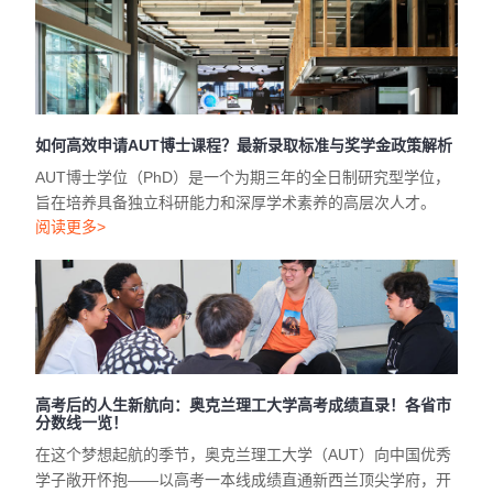
如何高效申请AUT博士课程？最新录取标准与奖学金政策解析
AUT博士学位（PhD）是一个为期三年的全日制研究型学位，
旨在培养具备独立科研能力和深厚学术素养的高层次人才。
阅读更多>
高考后的人生新航向：奥克兰理工大学高考成绩直录！各省市
分数线一览！
在这个梦想起航的季节，奥克兰理工大学（AUT）向中国优秀
学子敞开怀抱——以高考一本线成绩直通新西兰顶尖学府，开
启国际化教育新篇章！
阅读更多>