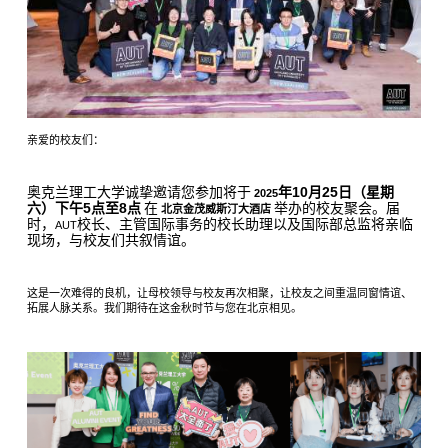
亲爱的校友们：
奥克兰理工大学诚挚邀请您参加将于
年
10
月
25
日（星期
2025
六）下午
5
点至
8
点
在
举办的校友聚会。届
北京金茂威斯汀大酒店
时，
校长、主管国际事务的校长助理以及国际部总监将亲临
AUT
现场，与校友们共叙情谊。
这是一次难得的良机，让母校领导与校友再次相聚，让校友之间重温同窗情谊、
拓展人脉关系。我们期待在这金秋时节与您在北京相见。