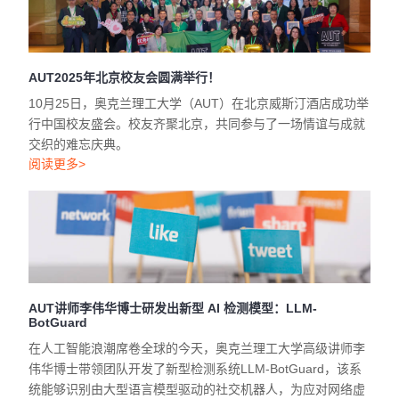
AUT2025年北京校友会圆满举行！
10月25日，奥克兰理工大学（AUT）在北京威斯汀酒店成功举
行中国校友盛会。校友齐聚北京，共同参与了一场情谊与成就
交织的难忘庆典。
阅读更多>
AUT讲师李伟华博士研发出新型 AI 检测模型：LLM-
BotGuard
在人工智能浪潮席卷全球的今天，奥克兰理工大学高级讲师李
伟华博士带领团队开发了新型检测系统LLM-BotGuard，该系
统能够识别由大型语言模型驱动的社交机器人，为应对网络虚