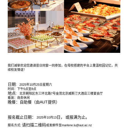
我们诚挚欢迎您邀请昔日同窗一同参加，在母校搭建的平台上重温校园记忆，共
续校友情谊！
日期
:
2025
年
10
月
25
日星期六
时间：下午
5
点至
8
点
地点
:
北京朝阳区东三环北路
7
号金茂北京威斯汀大酒店三楼宴会厅
着装：商务休闲
晚餐：自助餐（由
AUT
提供）
报名截止日期：
日，
或报满为止。
2025
年
10
月
13
请扫描二维码
报名方式
:
或发邮件至
marlene.lu@aut.ac.nz