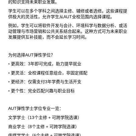
的知识支持未来职业发展。
学生可以在多个学科之间选择主修、辅修或者选修。这些课程提
AUT
供极大的灵活性，允许学生从
全校范围内选择课程。
例如，学生可以将软件开发与会计、环境科学与数据分析、或活
动管理与市场营销和公共关系结合起来。这种方式可为未来职业
发展提供互补技能，而不会延长学习时间。
AUT
为何选择
弹性学位？
3
•
更高效：
年即可完成，助力提早就业
•
更灵活：全校课程任意组合，非固定搭配
3
•
更经济：仅需支付
年学费与生活开支
•
更个性：完全匹配兴趣与职业目标
AUT
弹性学士学位专业一览
：
13
+
文学学士（
个主修
可跨学院选课）
8
+
商业学士（
个主修
可跨学院选课）
6
+
传媒学学士（
个主修
可跨学院选课）