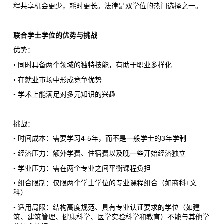
程共享机会更少，耗时更长。法律是双学位的热门选择之一。
联合学士学位的优势与挑战
优势：
•
同时具备两个领域的独特技能，有助于职业多样化
•
在就业市场中形成竞争优势
•
学术上能满足对多元知识的兴趣
挑战：
4-5
3
•
时间成本：需要学习
年，而不是一般学士的
年学制
•
经济压力：额外学费、住宿费以及晚一些开始经济独立
•
学业压力：需在两个专业之间平衡课程负担
+
•
组合限制：仅限两个学士学位的专业课程组合（如商科
文
科）
•
适用局限：结构高度规范、具有专业认证要求的学位（如建
筑、建筑管理、健康科学、医学实验科学和教育）不能与其他学