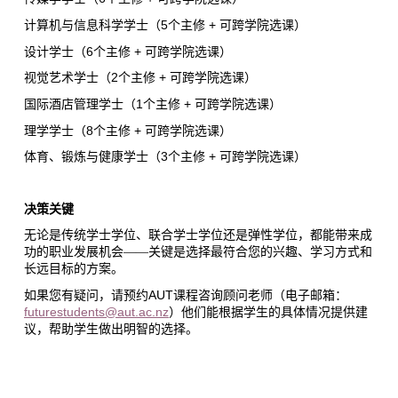
5
+
计算机与信息科学学士（
个主修
可跨学院选课）
6
+
设计学士（
个主修
可跨学院选课）
2
+
视觉艺术学士（
个主修
可跨学院选课）
1
+
国际酒店管理学士（
个主修
可跨学院选课）
8
+
理学学士（
个主修
可跨学院选课）
3
+
体育、锻炼与健康学士（
个主修
可跨学院选课）
决策关键
无论是传统学士学位、联合学士学位还是弹性学位，都能带来成
功的职业发展机会
——
关键是选择最符合您的兴趣、学习方式和
长远目标的方案。
AUT
如果您有疑问，请预约
课程咨询顾问老师（电子邮箱：
futurestudents@aut.ac.nz
）他们能根据学生的具体情况提供建
议，帮助学生做出明智的选择。