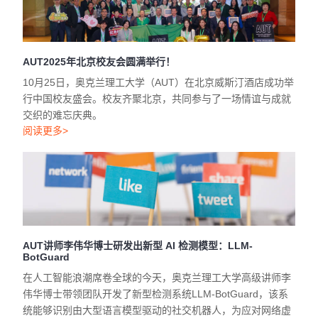
AUT2025年北京校友会圆满举行！
10月25日，奥克兰理工大学（AUT）在北京威斯汀酒店成功举
行中国校友盛会。校友齐聚北京，共同参与了一场情谊与成就
交织的难忘庆典。
阅读更多>
AUT讲师李伟华博士研发出新型 AI 检测模型：LLM-
BotGuard
在人工智能浪潮席卷全球的今天，奥克兰理工大学高级讲师李
伟华博士带领团队开发了新型检测系统LLM-BotGuard，该系
统能够识别由大型语言模型驱动的社交机器人，为应对网络虚