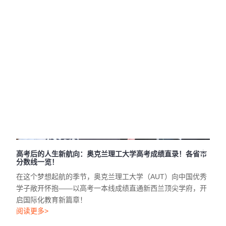
如何高效申请AUT博士课程？最新录取标准与奖学金政策解析
AUT博士学位（PhD）是一个为期三年的全日制研究型学位，
旨在培养具备独立科研能力和深厚学术素养的高层次人才。
阅读更多>
高考后的人生新航向：奥克兰理工大学高考成绩直录！各省市
分数线一览！
在这个梦想起航的季节，奥克兰理工大学（AUT）向中国优秀
学子敞开怀抱——以高考一本线成绩直通新西兰顶尖学府，开
启国际化教育新篇章！
阅读更多>